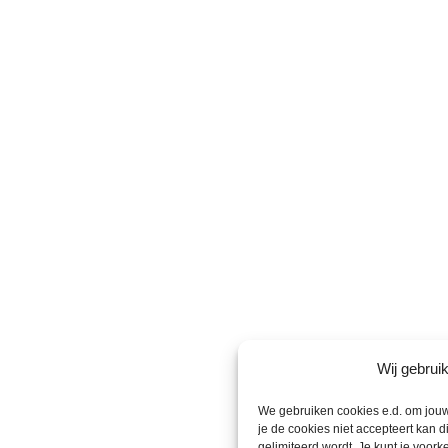
Wij gebrui
We gebruiken cookies e.d. om jouw
je de cookies niet accepteert kan d
gelimiteerd wordt. Je kunt je voork