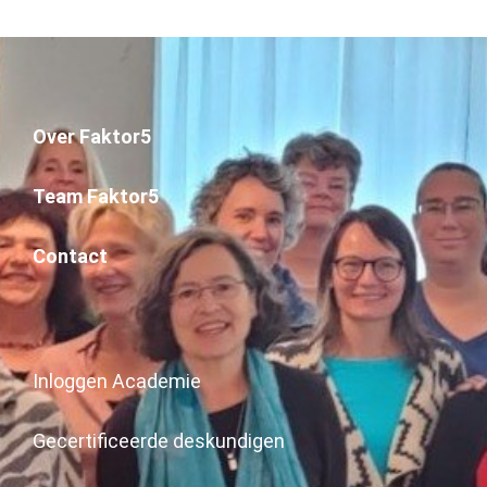
Over Faktor5
Team Faktor5
Contact
Inloggen Academie
Gecertificeerde deskundigen