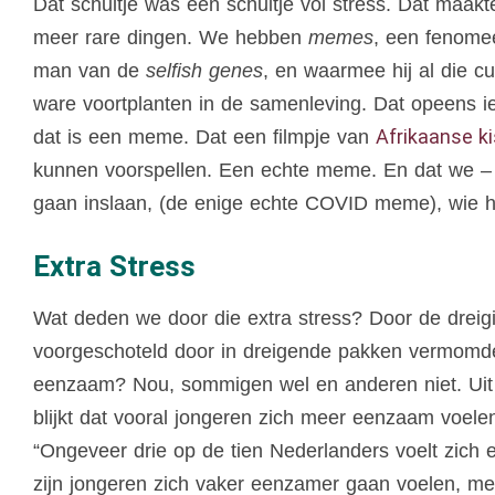
Dat schuitje was een schuitje vol stress. Dat maa
meer rare dingen. We hebben
memes
, een fenome
man van de
selfish genes
, en waarmee hij al die c
ware voortplanten in de samenleving. Dat opeens i
Afrikaanse k
dat is een meme. Dat een filmpje van
kunnen voorspellen. Een echte meme. En dat we –
gaan inslaan, (de enige echte COVID meme), wie 
Extra Stress
Wat deden we door die extra stress? Door de dreigi
voorgeschoteld door in dreigende pakken vermomd
eenzaam? Nou, sommigen wel en anderen niet. Uit 
blijkt dat vooral jongeren zich meer eenzaam voele
“Ongeveer drie op de tien Nederlanders voelt zich 
zijn jongeren zich vaker eenzamer gaan voelen, mee