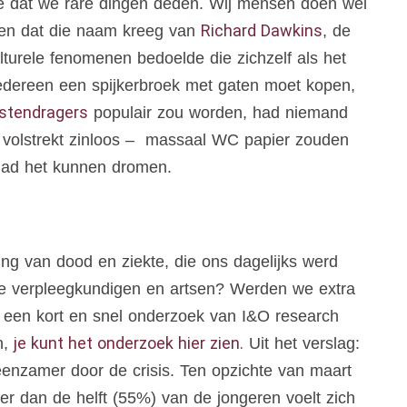
kte dat we rare dingen deden. Wij mensen doen wel
Richard Dawkins
en dat die naam kreeg van
, de
ulturele fenomenen bedoelde die zichzelf als het
edereen een spijkerbroek met gaten moet kopen,
istendragers
populair zou worden, had niemand
 volstrekt zinloos – massaal WC papier zouden
had het kunnen dromen.
ng van dood en ziekte, die ons dagelijks werd
e verpleegkundigen en artsen? Werden we extra
een kort en snel onderzoek van I&O research
je kunt het onderzoek hier zien.
n,
Uit het verslag:
eenzamer door de crisis. Ten opzichte van maart
r dan de helft (55%) van de jongeren voelt zich