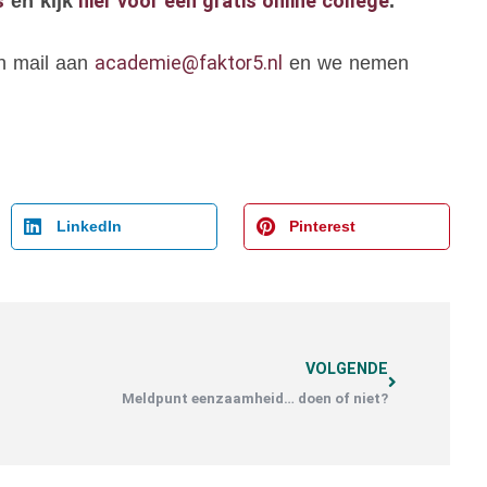
s
hier voor een gratis online college
en kijk
.
academie@faktor5.nl
en mail aan
en we nemen
LinkedIn
Pinterest
VOLGENDE
Meldpunt eenzaamheid… doen of niet?