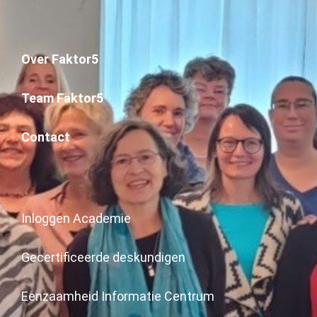
Over Faktor5
Team Faktor5
Contact
Inloggen Academie
Gecertificeerde deskundigen
Eenzaamheid Informatie Centrum