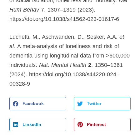
of social isolation, loneliness and mortality.
Nat
Hum Behav
7, 1307–1319 (2023).
https://doi.org/10.1038/s41562-023-01617-6
Luchetti, M., Aschwanden, D., Sesker, A.A.
et
al.
A meta-analysis of loneliness and risk of
dementia using longitudinal data from >600,000
individuals.
Nat. Mental Health
2
, 1350–1361
(2024). https://doi.org/10.1038/s44220-024-
00328-9
Facebook
Twitter
LinkedIn
Pinterest