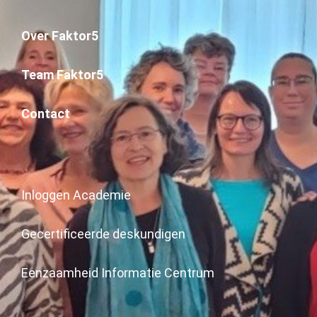
Over Faktor5
Team Faktor5
Contact
Inloggen Academie
Gecertificeerde deskundigen
Eenzaamheid Informatie Centrum