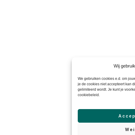
Wij gebrui
We gebruiken cookies e.d. om jouw
je de cookies niet accepteert kan d
gelimiteerd wordt. Je kunt je voork
cookiebeleid.
Accep
Wei