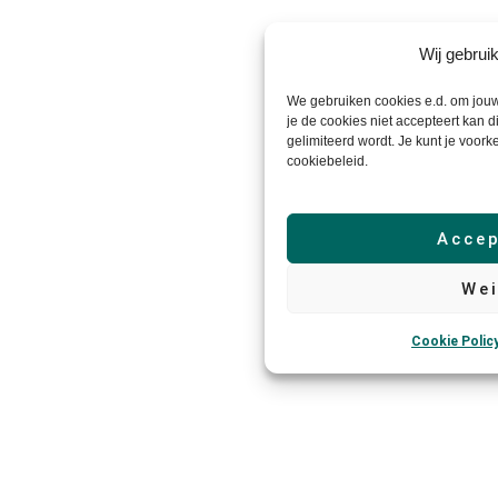
Wij gebrui
We gebruiken cookies e.d. om jouw
je de cookies niet accepteert kan d
gelimiteerd wordt. Je kunt je voork
cookiebeleid.
Accep
Wei
Cookie Polic