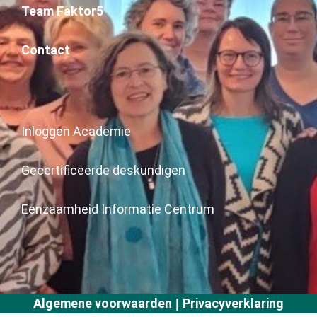
Team Faktor5
Contact
Inloggen Academie
Gecertificeerde deskundigen
Eenzaamheid Informatie Centrum
Algemene voorwaarden
Privacyverklaring
|