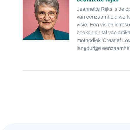
Jeannette Rijks is de o
van eenzaamheid werkt 
visie. Een visie die res
boeken en tal van artik
methodiek ‘Creatief Le
langdurige eenzaamhei